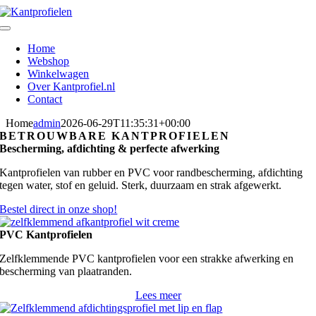
Skip
to
Toggle
content
Navigation
Home
Webshop
Winkelwagen
Over Kantprofiel.nl
Contact
Home
admin
2026-06-29T11:35:31+00:00
BETROUWBARE KANTPROFIELEN
Bescherming, afdichting & perfecte afwerking
Kantprofielen van rubber en PVC voor randbescherming, afdichting
tegen water, stof en geluid. Sterk, duurzaam en strak afgewerkt.
Bestel direct in onze shop!
PVC Kantprofielen
Zelfklemmende PVC kantprofielen voor een strakke afwerking en
bescherming van plaatranden.
Lees meer